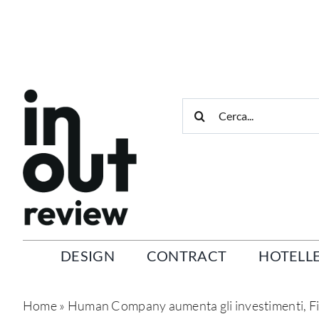
Salta
al
contenuto
Cerca
per:
DESIGN
CONTRACT
HOTELLE
Home
»
Human Company aumenta gli investimenti, Fio