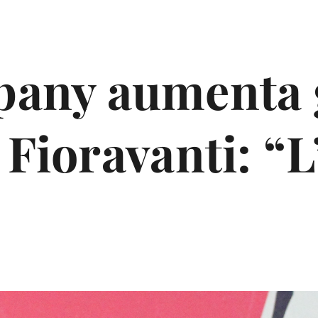
ny aumenta g
 Fioravanti: “