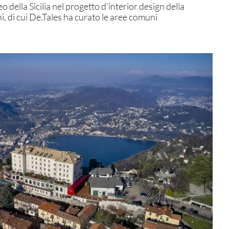
ella Sicilia nel progetto d’interior design della
i, di cui De.Tales ha curato le aree comuni