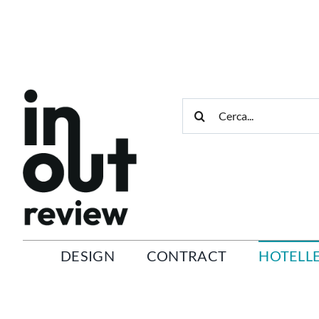
Salta
al
contenuto
Cerca
per:
DESIGN
CONTRACT
HOTELLE