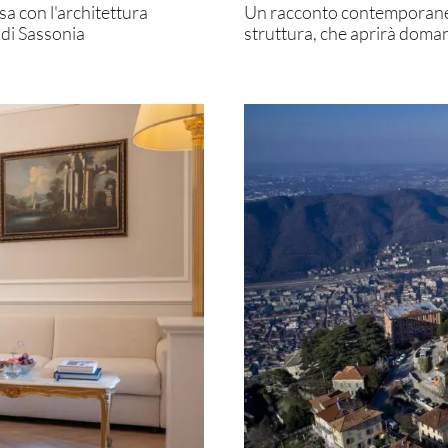
sa con l'architettura
Un racconto contemporaneo d
 di Sassonia
struttura, che aprirà doman