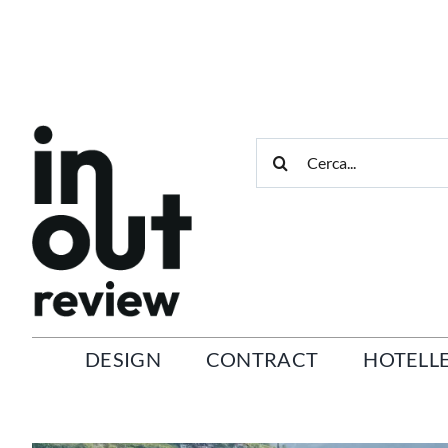
Salta
al
contenuto
Cerca
per:
DESIGN
CONTRACT
HOTELLE