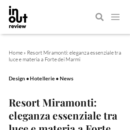
Salta
al
contenuto
Toggle
Navigatio
Cerca
per:
Home
»
Resort Miramonti: eleganza essenziale tra
luce e materia a Forte dei Marmi
Design
•
Hotellerie
•
News
Resort Miramonti:
eleganza essenziale tra
luce e materia a Forte