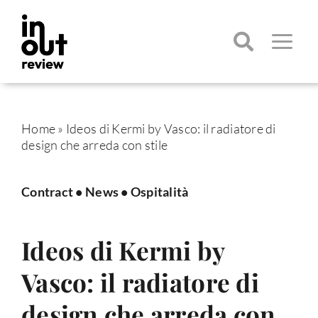
Salta
al
contenuto
Toggle
Navigatio
Cerca
per:
Home
»
Ideos di Kermi by Vasco: il radiatore di
design che arreda con stile
Contract
•
News
•
Ospitalità
Ideos di Kermi by
Vasco: il radiatore di
design che arreda con