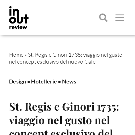
Salta
al
contenuto
Toggle
Navigatio
Cerca
per:
Home
»
St. Regis e Ginori 1735: viaggio nel gusto
nel concept esclusivo del nuovo Café
Design
•
Hotellerie
•
News
St. Regis e Ginori 1735:
viaggio nel gusto nel
concept esclusivo del