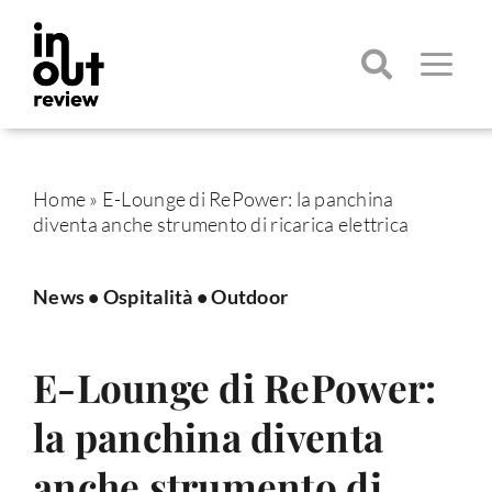
Salta
al
contenuto
Toggle
Navigatio
Cerca
per:
Home
»
E-Lounge di RePower: la panchina
diventa anche strumento di ricarica elettrica
News
•
Ospitalità
•
Outdoor
E-Lounge di RePower:
la panchina diventa
anche strumento di