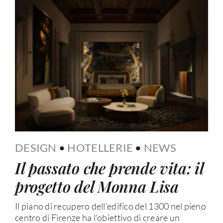
DESIGN
•
HOTELLERIE
•
NEWS
Il passato che prende vita: il
progetto del Monna Lisa
Il piano di recupero dell’edifico del 1300 nel pieno
centro di Firenze ha l’obiettivo di creare un