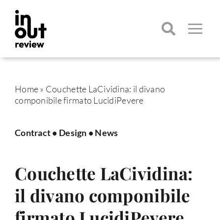
Salta
al
contenuto
Toggle
Navigatio
Cerca
per:
Home
»
Couchette LaCividina: il divano
componibile firmato LucidiPevere
Contract
•
Design
•
News
Couchette LaCividina:
il divano componibile
firmato LucidiPevere