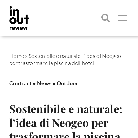
Salta
al
contenuto
Toggle
Navigatio
Cerca
per:
Home
»
Sostenibile e naturale: l’idea di Neogeo
per trasformare la piscina dell’hotel
Contract
•
News
•
Outdoor
Sostenibile e naturale:
l’idea di Neogeo per
trasformare la piscina