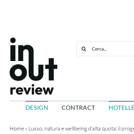
Salta
al
contenuto
Cerca
per:
DESIGN
CONTRACT
HOTELLE
Home
»
Lusso, natura e wellbeing d’alta quota: il proge