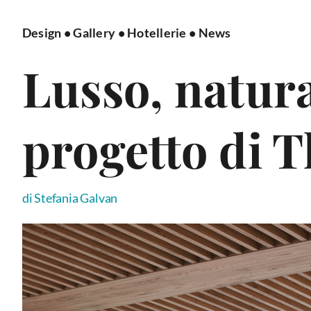
Design
•
Gallery
•
Hotellerie
•
News
Lusso, natura
progetto di T
di Stefania Galvan