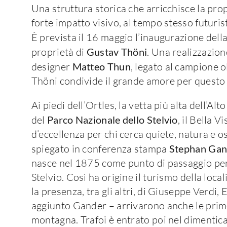
Una struttura storica che arricchisce la prop
forte impatto visivo, al tempo stesso futuris
È prevista il 16 maggio l’inaugurazione della
proprietà di
Gustav Thöni
. Una realizzazione
designer
Matteo Thun
, legato al campione o
Thöni condivide il grande amore per questo t
Ai piedi dell’Ortles, la vetta più alta dell’Al
del
Parco Nazionale dello Stelvio
, il Bella 
d’eccellenza per chi cerca quiete, natura e os
spiegato in conferenza stampa
Stephan Gan
nasce nel 1875 come punto di passaggio per
Stelvio. Così ha origine il turismo della locali
la presenza, tra gli altri, di Giuseppe Verdi
aggiunto Gander – arrivarono anche le prime
montagna. Trafoi è entrato poi nel dimentica