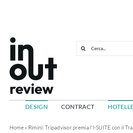
Salta
al
contenuto
Cerca
per:
DESIGN
CONTRACT
HOTELLE
Home
»
Rimini: Tripadvisor premia l’I-SUITE con il Tr