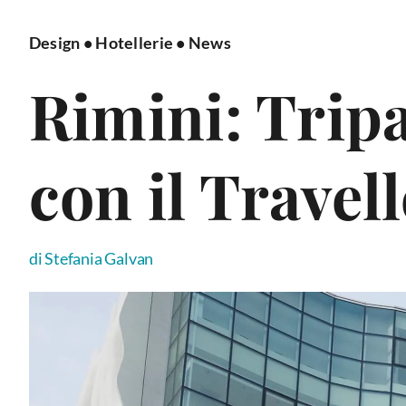
Design
•
Hotellerie
•
News
Rimini: Trip
con il Travel
di Stefania Galvan