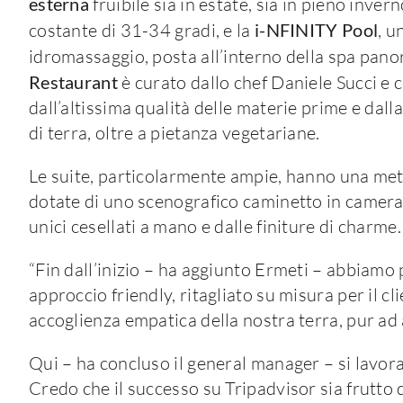
esterna
fruibile sia in estate, sia in pieno inve
costante di 31-34 gradi, e la
i-NFINITY Pool
, u
idromassaggio, posta all’interno della spa panora
Restaurant
è curato dallo chef Daniele Succi e c
dall’altissima qualità delle materie prime e dall
di terra, oltre a pietanza vegetariane.
Le suite, particolarmente ampie, hanno una metr
dotate di uno scenografico caminetto in camera. 
unici cesellati a mano e dalle finiture di charme.
“Fin dall’inizio – ha aggiunto Ermeti – abbiamo 
approccio friendly, ritagliato su misura per il cl
accoglienza empatica della nostra terra, pur ad a
Qui – ha concluso il general manager – si lavora
Credo che il successo su Tripadvisor sia frutto di