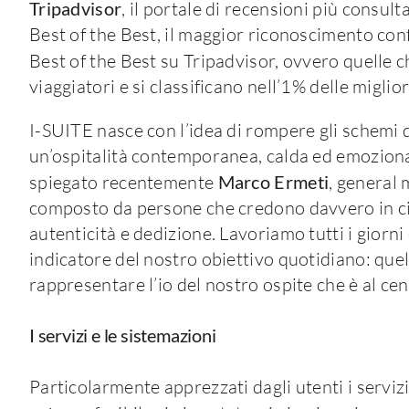
Tripadvisor
, il portale di recensioni più consult
Best of the Best, il maggior riconoscimento co
Best of the Best su Tripadvisor, ovvero quelle
viaggiatori e si classificano nell’1% delle miglio
I-SUITE nasce con l’idea di rompere gli schemi d
un’ospitalità contemporanea, calda ed emozional
spiegato recentemente
Marco Ermeti
, general 
composto da persone che credono davvero in ciò
autenticità e dedizione. Lavoriamo tutti i giorn
indicatore del nostro obiettivo quotidiano: quell
rappresentare l’io del nostro ospite che è al cent
I servizi e le sistemazioni
Particolarmente apprezzati dagli utenti i servizi e