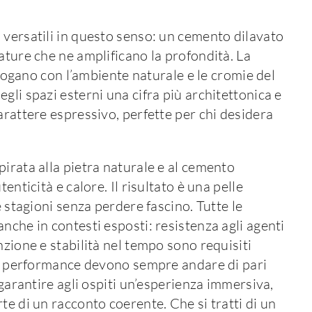
 versatili in questo senso: un cemento dilavato
ature che ne amplificano la profondità. La
ialogano con l’ambiente naturale e le cromie del
gli spazi esterni una cifra più architettonica e
arattere espressivo, perfette per chi desidera
irata alla pietra naturale e al cemento
enticità e calore. Il risultato è una pelle
e stagioni senza perdere fascino. Tutte le
nche in contesti esposti: resistenza agli agenti
nzione e stabilità nel tempo sono requisiti
a e performance devono sempre andare di pari
 garantire agli ospiti un’esperienza immersiva,
te di un racconto coerente. Che si tratti di un