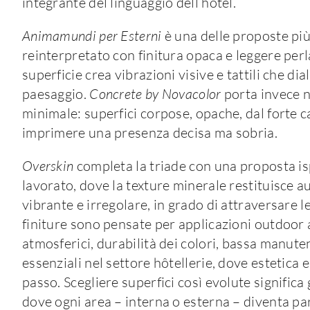
integrante del linguaggio dell’hotel.
Animamundi per Esterni
è una delle proposte più
reinterpretato con finitura opaca e leggere perl
superficie crea vibrazioni visive e tattili che d
paesaggio.
Concrete by Novacolor
porta invece ne
minimale: superfici corpose, opache, dal forte c
imprimere una presenza decisa ma sobria.
Overskin
completa la triade con una proposta isp
lavorato, dove la texture minerale restituisce aut
vibrante e irregolare, in grado di attraversare l
finiture sono pensate per applicazioni outdoor a
atmosferici, durabilità dei colori, bassa manute
essenziali nel settore hôtellerie, dove estetic
passo. Scegliere superfici così evolute significa
dove ogni area – interna o esterna – diventa par