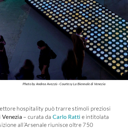
Photo by Andrea Avezzù - Courtesy La Biennale di Venezia
ettore hospitality può trarre stimoli preziosi
i Venezia
– curata da
Carlo Ratti
e intitolata
sizione all’Arsenale riunisce oltre 750