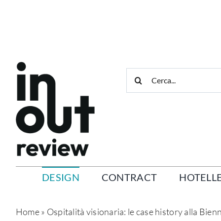
Salta
al
contenuto
Cerca
per:
DESIGN
CONTRACT
HOTELLE
Home
»
Ospitalità visionaria: le case history alla Bien