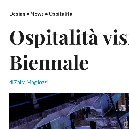
Design
•
News
•
Ospitalità
Ospitalità vis
Biennale
di Zaira Magliozzi