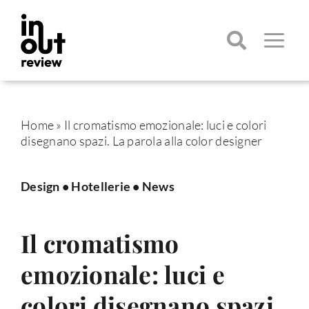
Salta
al
contenuto
Toggle
Navigatio
Cerca
per:
Home
»
Il cromatismo emozionale: luci e colori
disegnano spazi. La parola alla color designer
Design
•
Hotellerie
•
News
Il cromatismo
emozionale: luci e
colori disegnano spazi.