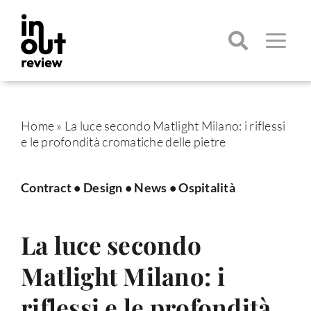
Salta
al
contenuto
Toggle
Navigatio
Cerca
per:
Home
»
La luce secondo Matlight Milano: i riflessi
e le profondità cromatiche delle pietre
Contract
•
Design
•
News
•
Ospitalità
La luce secondo
Matlight Milano: i
riflessi e le profondità