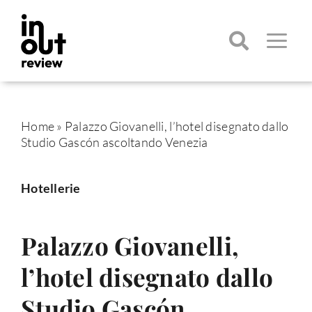
Salta
al
contenuto
Toggle
Navigatio
Cerca
per:
Home
»
Palazzo Giovanelli, l’hotel disegnato dallo
Studio Gascón ascoltando Venezia
Hotellerie
Palazzo Giovanelli,
l’hotel disegnato dallo
Studio Gascón