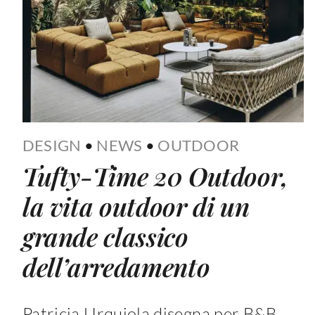
DESIGN
•
NEWS
•
OUTDOOR
Tufty-Time 20 Outdoor,
la vita outdoor di un
grande classico
dell’arredamento
Patricia Urquiola disegna per B&B