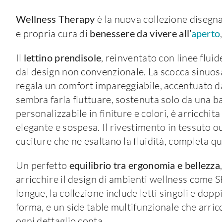
Wellness Therapy
è la nuova collezione disegn
e propria cura di
benessere da vivere all’
aperto
Il
lettino prendisole
, reinventato con linee flui
dal design non convenzionale. La scocca sinuosa
regala un comfort impareggiabile, accentuato d
sembra farla fluttuare, sostenuta solo da una bas
personalizzabile in finiture e colori, è arricchita
elegante e sospesa. Il rivestimento in tessuto ou
cuciture che ne esaltano la fluidità, completa 
Un perfetto
equilibrio tra ergonomia e bellezza
arricchire il design di ambienti wellness come SP
longue, la collezione include letti singoli e dopp
forma, e un side table multifunzionale che arricc
ogni dettaglio conta.