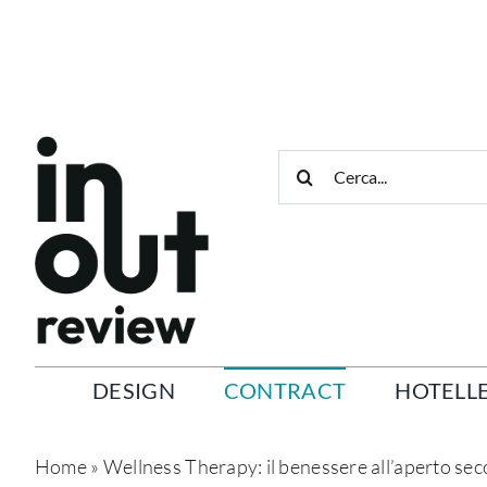
Salta
al
contenuto
Cerca
per:
DESIGN
CONTRACT
HOTELLE
Home
»
Wellness Therapy: il benessere all’aperto se