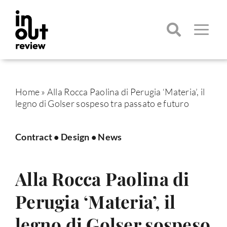
Salta
al
contenuto
Toggle
Navigatio
Cerca
per:
Home
»
Alla Rocca Paolina di Perugia ‘Materia’, il
legno di Golser sospeso tra passato e futuro
Contract
•
Design
•
News
Alla Rocca Paolina di
Perugia ‘Materia’, il
legno di Golser sospeso