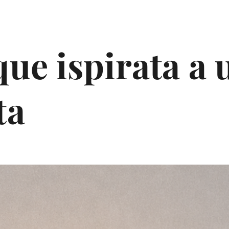
ue ispirata a u
ta