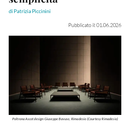
di Patrizia Piccinini
Pubblicato il: 01.06.2026
Poltrona Ascot design Giuseppe Bavuso, Rimadesio (Courtesy Rimadesio)