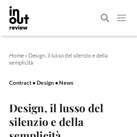
Salta
al
contenuto
Toggle
Navigatio
Cerca
per:
Home
»
Design, il lusso del silenzio e della
semplicità
Contract
•
Design
•
News
Design, il lusso del
silenzio e della
semplicità