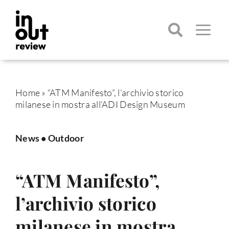
Salta
al
contenuto
Toggle
Navigatio
Cerca
per:
Home
»
“ATM Manifesto”, l’archivio storico
milanese in mostra all’ADI Design Museum
News
•
Outdoor
“ATM Manifesto”,
l’archivio storico
milanese in mostra