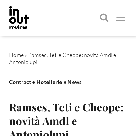
Salta
al
contenuto
Toggle
Navigatio
Cerca
per:
Home
»
Ramses, Teti e Cheope: novità Amdl e
Antoniolupi
Contract
•
Hotellerie
•
News
Ramses, Teti e Cheope:
novità Amdl e
Antoniolupi