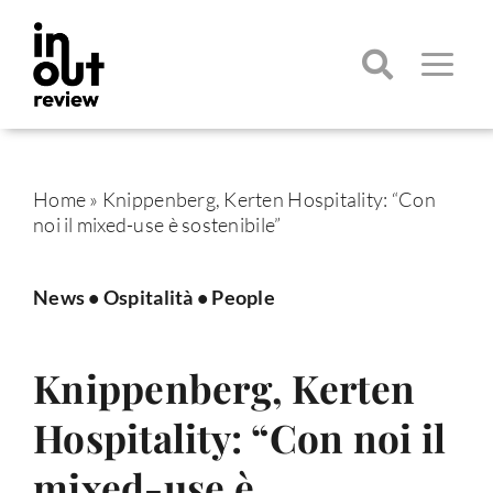
Salta
al
contenuto
Toggle
Navigatio
Cerca
per:
Home
»
Knippenberg, Kerten Hospitality: “Con
noi il mixed-use è sostenibile”
News
•
Ospitalità
•
People
Knippenberg, Kerten
Hospitality: “Con noi il
mixed-use è