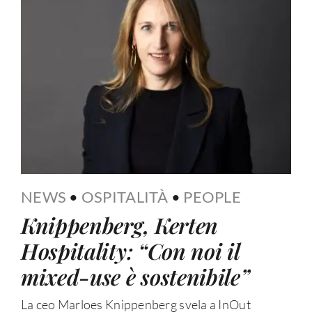
NEWS
•
OSPITALITÀ
•
PEOPLE
Knippenberg, Kerten
Hospitality: “Con noi il
mixed-use è sostenibile”
La ceo Marloes Knippenberg svela a InOut