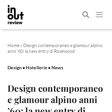
Salta
al
contenuto
Toggle
Navigatio
Cerca
per:
Home
»
Design contemporaneo e glamour alpino
anni ’60: la new entry di Rosewood
Design
•
Hotellerie
•
News
Design contemporaneo
e glamour alpino anni
’60: la new entry di