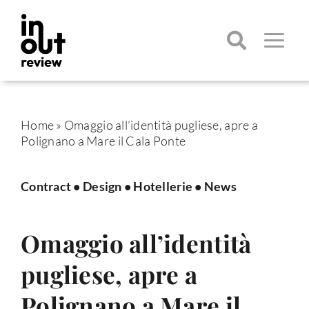
Salta
al
contenuto
Toggle
Navigatio
Cerca
per:
Home
»
Omaggio all’identità pugliese, apre a
Polignano a Mare il Cala Ponte
Contract
•
Design
•
Hotellerie
•
News
Omaggio all’identità
pugliese, apre a
Polignano a Mare il