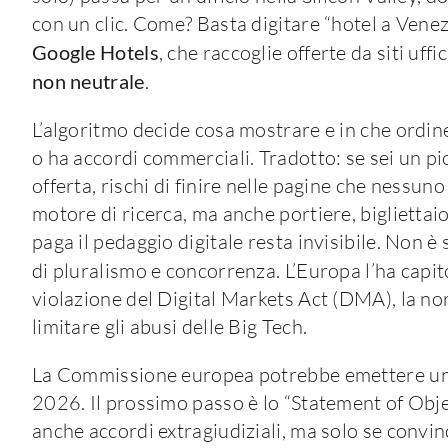
con un clic. Come? Basta digitare “hotel a Vene
Google Hotels
, che raccoglie offerte da siti uff
non neutrale
.
L’algoritmo decide cosa mostrare e in che ordin
o ha accordi commerciali. Tradotto: se sei un pi
offerta, rischi di finire nelle pagine che nessu
motore di ricerca, ma anche portiere, bigliettai
paga il pedaggio digitale resta invisibile. Non 
di pluralismo e concorrenza. L’Europa l’ha capit
violazione del Digital Markets Act (DMA), la n
limitare gli abusi delle Big Tech.
La Commissione europea potrebbe emettere una 
2026. Il prossimo passo è lo “Statement of Objec
anche accordi extragiudiziali, ma solo se convinc