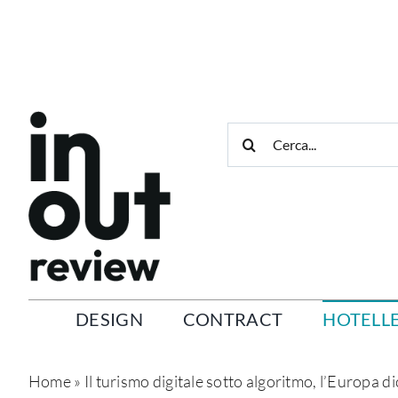
Salta
al
contenuto
Cerca
per:
DESIGN
CONTRACT
HOTELLE
Home
»
Il turismo digitale sotto algoritmo, l’Europa d