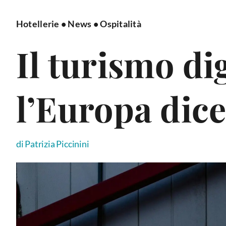
Hotellerie
•
News
•
Ospitalità
Il turismo di
l’Europa dic
di Patrizia Piccinini