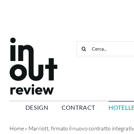
Salta
al
contenuto
Cerca
per:
DESIGN
CONTRACT
HOTELLE
Home
»
Marriott, firmato il nuovo contratto integrativo