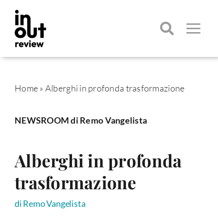
Salta
al
contenuto
Toggle
Navigatio
Cerca
per:
Home
»
Alberghi in profonda trasformazione
NEWSROOM di Remo Vangelista
Alberghi in profonda
trasformazione
di Remo Vangelista