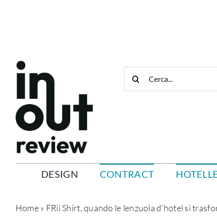
Salta
al
contenuto
Cerca
per:
DESIGN
CONTRACT
HOTELLE
Home
»
FRii Shirt, quando le lenzuola d’hotel si trasf