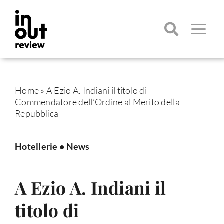
Salta
al
contenuto
Toggle
Navigatio
Cerca
per:
Home
»
A Ezio A. Indiani il titolo di
Commendatore dell’Ordine al Merito della
Repubblica
Hotellerie
•
News
A Ezio A. Indiani il
titolo di