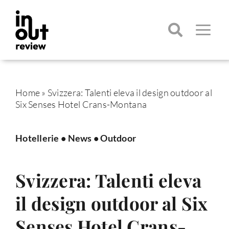
Salta
al
contenuto
Toggle
Navigatio
Cerca
per:
Home
»
Svizzera: Talenti eleva il design outdoor al
Six Senses Hotel Crans-Montana
Hotellerie
•
News
•
Outdoor
Svizzera: Talenti eleva
il design outdoor al Six
Senses Hotel Crans-