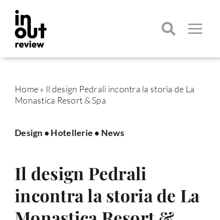
Salta
al
contenuto
Toggle
Navigatio
Cerca
per:
Home
»
Il design Pedrali incontra la storia de La
Monastica Resort & Spa
Design
•
Hotellerie
•
News
Il design Pedrali
incontra la storia de La
Monastica Resort &