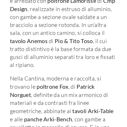
è arredato con
poltrone Lamorisse
di
Cmp
Design
, realizzate in estruso di alluminio,
con gambe a sezione ovale saldate a un
bracciolo a sezione rotonda. In un’altra
sala, con un antico camino, si colloca il
tavolo Anemos
di
Pio & Tito Toso
, il cui
tratto distintivo è la base formata da due
gusci di alluminio separati tra loro e fissati
al ripiano.
Nella Cantina, moderna e raccolta, si
trovano le
poltrone Fox
, di
Patrick
Norguet
, definite da un mix armonico di
materiali e da contrasti fra linee
geometriche, abbinate ai
tavoli Arki-Table
e alle
panche Arki-Bench
, con gambe a