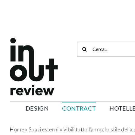
Salta
al
contenuto
Cerca
per:
DESIGN
CONTRACT
HOTELLE
Home
»
Spazi esterni vivibili tutto l’anno, lo stile del