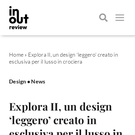
Salta
al
contenuto
Toggle
Navigatio
Cerca
per:
Home
»
Explora II, un design ‘leggero’ creato in
esclusiva per il lusso in crociera
Design
•
News
Explora II, un design
‘leggero’ creato in
esclusiva per il lusso in