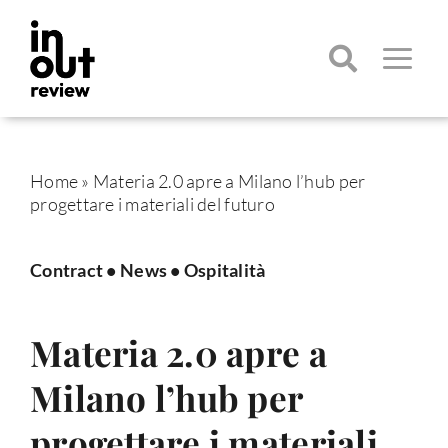
Salta
al
contenuto
Toggle
Navigatio
Cerca
per:
Home
»
Materia 2.0 apre a Milano l’hub per
progettare i materiali del futuro
Contract
•
News
•
Ospitalità
Materia 2.0 apre a
Milano l’hub per
progettare i materiali