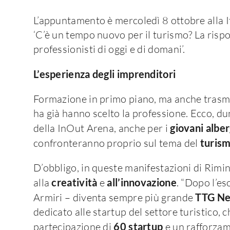
L’appuntamento è mercoledì 8 ottobre alla I
‘C’è un tempo nuovo per il turismo? La risp
professionisti di oggi e di domani’.
L’esperienza degli imprenditori
Formazione in primo piano, ma anche trasmis
ha già hanno scelto la professione. Ecco, dun
della InOut Arena, anche per i
giovani alber
confronteranno proprio sul tema del
turism
D’obbligo, in queste manifestazioni di Rimin
alla
creatività
e
all’innovazione
. “Dopo l’es
Armiri – diventa sempre più grande
TTG Ne
dedicato alle startup del settore turistico, 
partecipazione di
60 startup
e un rafforza