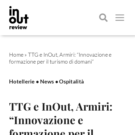
Salta
al
contenuto
Toggle
Navigatio
Cerca
per:
Home
»
TTG e InOut, Armiri: “Innovazione e
formazione per il turismo di domani”
Hotellerie
•
News
•
Ospitalità
TTG e InOut, Armiri:
“Innovazione e
formazione per il