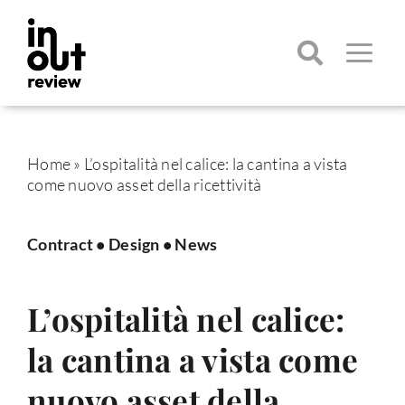
Salta
al
contenuto
Toggle
Navigatio
Cerca
per:
Home
»
L’ospitalità nel calice: la cantina a vista
come nuovo asset della ricettività
Contract
•
Design
•
News
L’ospitalità nel calice:
la cantina a vista come
nuovo asset della