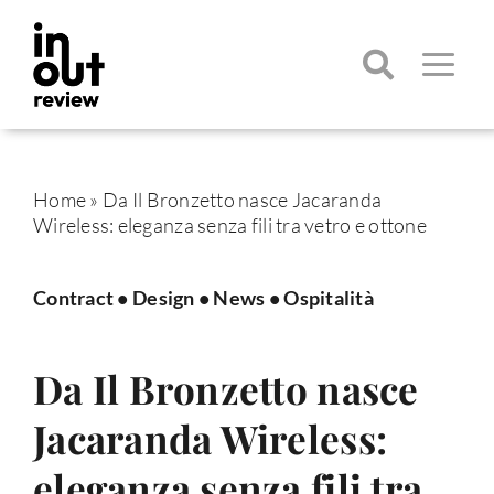
Salta
al
contenuto
Toggle
Navigatio
Cerca
per:
Home
»
Da Il Bronzetto nasce Jacaranda
Wireless: eleganza senza fili tra vetro e ottone
Contract
•
Design
•
News
•
Ospitalità
Da Il Bronzetto nasce
Jacaranda Wireless:
eleganza senza fili tra