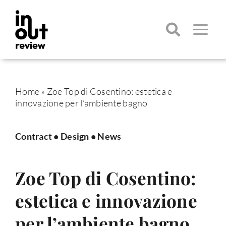
Salta
al
contenuto
Toggle
Navigatio
Cerca
per:
Home
»
Zoe Top di Cosentino: estetica e
innovazione per l’ambiente bagno
Contract
•
Design
•
News
Zoe Top di Cosentino:
estetica e innovazione
per l’ambiente bagno