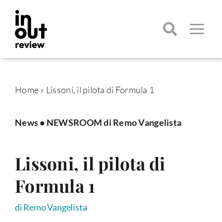
Salta
al
contenuto
Toggle
Navigatio
Cerca
per:
Home
»
Lissoni, il pilota di Formula 1
News
•
NEWSROOM di Remo Vangelista
Lissoni, il pilota di
Formula 1
di Remo Vangelista