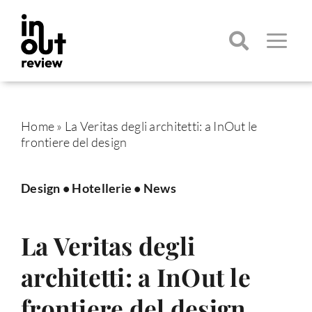
Salta
al
contenuto
Toggle
Navigatio
Cerca
per:
Home
»
La Veritas degli architetti: a InOut le
frontiere del design
Design
•
Hotellerie
•
News
La Veritas degli
architetti: a InOut le
frontiere del design