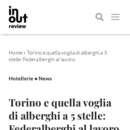
Salta
al
contenuto
Toggle
Navigatio
Cerca
per:
Home
»
Torino e quella voglia di alberghi a 5
stelle: Federalberghi al lavoro
Hotellerie
•
News
Torino e quella voglia
di alberghi a 5 stelle:
Federalberghi al lavoro