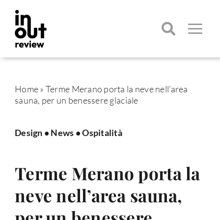
Salta
al
contenuto
Toggle
Navigatio
Cerca
per:
Home
»
Terme Merano porta la neve nell’area
sauna, per un benessere glaciale
Design
•
News
•
Ospitalità
Terme Merano porta la
neve nell’area sauna,
per un benessere