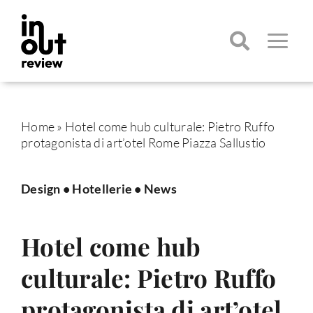
Salta
al
contenuto
Toggle
Navigatio
Cerca
per:
Home
»
Hotel come hub culturale: Pietro Ruffo
protagonista di art’otel Rome Piazza Sallustio
Design
•
Hotellerie
•
News
Hotel come hub
culturale: Pietro Ruffo
protagonista di art’otel