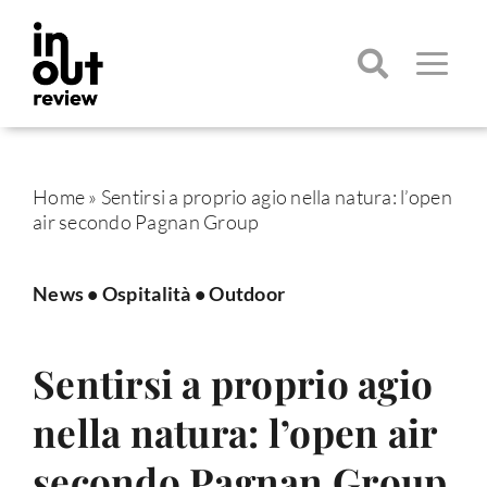
Salta
al
contenuto
Toggle
Navigatio
Cerca
per:
Home
»
Sentirsi a proprio agio nella natura: l’open
air secondo Pagnan Group
News
•
Ospitalità
•
Outdoor
Sentirsi a proprio agio
nella natura: l’open air
secondo Pagnan Group