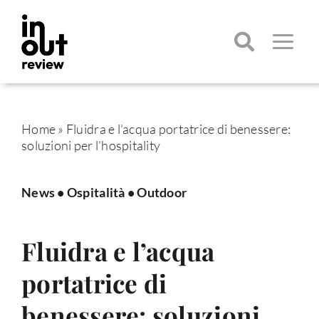
Salta
al
contenuto
Toggle
Navigatio
Cerca
per:
Home
»
Fluidra e l’acqua portatrice di benessere:
soluzioni per l’hospitality
News
•
Ospitalità
•
Outdoor
Fluidra e l’acqua
portatrice di
benessere: soluzioni