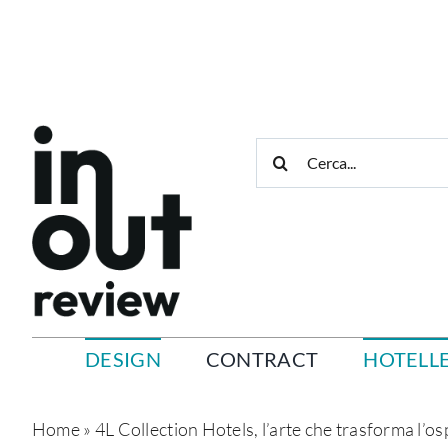
Salta
al
contenuto
Cerca
per:
DESIGN
CONTRACT
HOTELLE
Home
»
4L Collection Hotels, l’arte che trasforma l’os