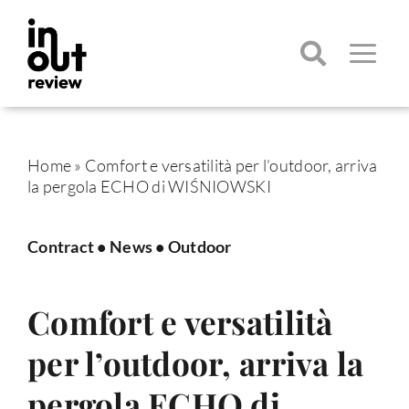
Salta
al
contenuto
Toggle
Navigatio
Cerca
per:
Home
»
Comfort e versatilità per l’outdoor, arriva
la pergola ECHO di WIŚNIOWSKI
Contract
•
News
•
Outdoor
Comfort e versatilità
per l’outdoor, arriva la
pergola ECHO di