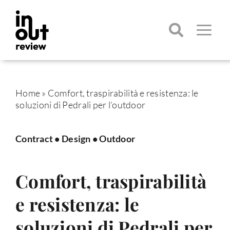
Salta
al
contenuto
Toggle
Navigatio
Cerca
per:
Home
»
Comfort, traspirabilità e resistenza: le
soluzioni di Pedrali per l’outdoor
Contract
•
Design
•
Outdoor
Comfort, traspirabilità
e resistenza: le
soluzioni di Pedrali per