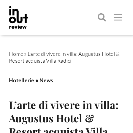
Salta
al
contenuto
Toggle
Navigatio
Cerca
per:
Home
»
L’arte di vivere in villa: Augustus Hotel &
Resort acquista Villa Radici
Hotellerie
•
News
L’arte di vivere in villa:
Augustus Hotel &
Resort acquista Villa